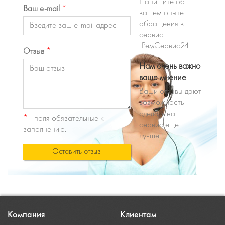
Напишите об
Ваш e-mail
*
вашем опыте
обращения в
сервис
"РемСервис24
Отзыв
*
Нам очень важно
ваше мнение
Ваши отзывы дают
возможность
сделать наш
*
- поля обязательные к
сервис еще
заполнению.
лучше.
Оставить отзыв
Компания
Клиентам