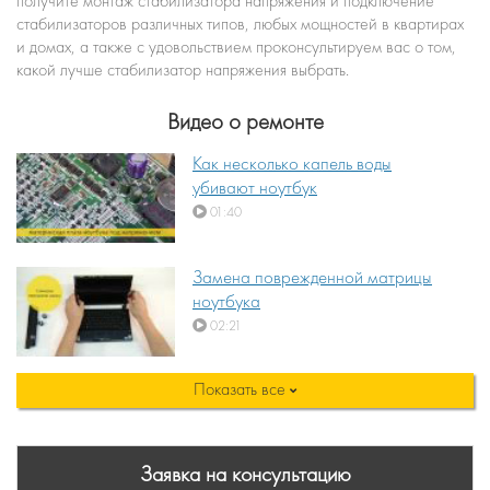
получите монтаж стабилизатора напряжения и подключение
стабилизаторов различных типов, любых мощностей в квартирах
и домах, а также с удовольствием проконсультируем вас о том,
какой лучше стабилизатор напряжения выбрать.
Видео о ремонте
Как несколько капель воды
убивают ноутбук
01:40
Замена поврежденной матрицы
ноутбука
02:21
Показать все
Заявка на консультацию