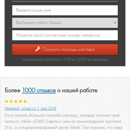
Получить помощь мастера
Наши мастера работают с 9:00 до 20:00, без выходных
Более
1000 отзывов
о нашей работе
Марина, отзыв от 1 мая 2018
Хочу сказать большое спасибо мастеру, который починил мой
пылесос Miele s5360. Ездила с ним на ленинградский проспект
31а , в специализированный центр Miele. Там сказали, что надо