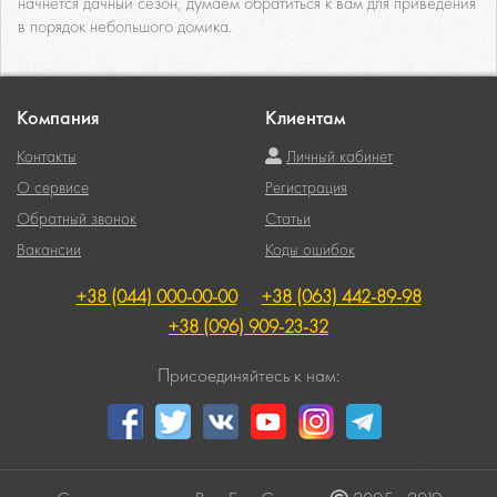
начнется дачный сезон, думаем обратиться к вам для приведения
в порядок небольшого домика.
Компания
Клиентам
Контакты
Личный кабинет
О сервисе
Регистрация
Обратный звонок
Статьи
Вакансии
Коды ошибок
+38 (044) 000-00-00
+38 (063) 442-89-98
+38 (096) 909-23-32
Присоединяйтесь к нам: