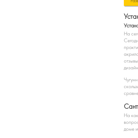
Раз
Уста
Устано
На сег
Сегодн
практи
акрило
отзывы
дизайн
Чугунн
скольз
сравне
Сант
На как
вопрос
доме и