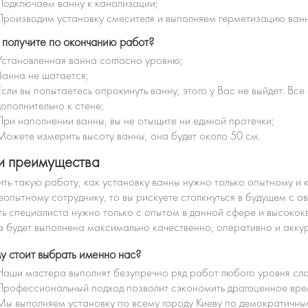
Подключаем ванну к канализации;
Производим установку смесителя и выполняем герметизацию ван
ы получите по окончанию работ?
Установленная ванна согласно уровню;
Ванна не шатается;
Если вы попытаетесь опрокинуть ванну, этого у Вас не выйдет. В
дополнительно к стене;
При наполнении ванны, вы не отыщите ни единой протечки;
Можете измерить высоту ванны, она будет около 50 см.
 преимущества
ть такую работу, как установку ванны нужно только опытному и 
еопытному сотруднику, то вы рискуете столкнуться в будущем с 
ь специалиста нужно только с опытом в данной сфере и высоко
 будет выполнена максимально качественно, оперативно и акку
у стоит выбрать именно нас?
Наши мастера выполнят безупречно ряд работ любого уровня сл
Профессиональный подход позволит сэкономить драгоценное врем
Мы выполняем установку по всему городу Киеву по демократичны