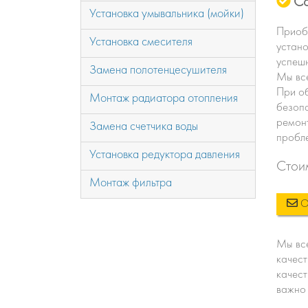
Со
Установка умывальника (мойки)
Приобр
Установка смесителя
устано
успешн
Замена полотенцесушителя
Мы все
При о
Монтаж радиатора отопления
безопа
ремонт
Замена счетчика воды
пробле
Установка редуктора давления
Стои
Монтаж фильтра
Ос
Мы все
качест
качест
важно 