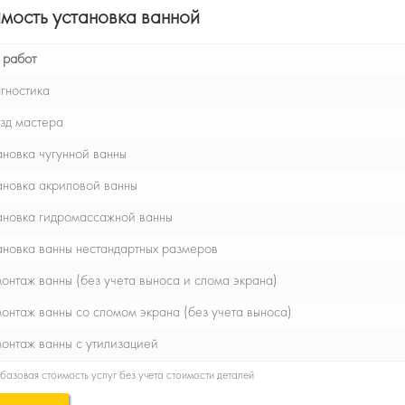
мость установка ванной
 работ
гностика
зд мастера
ановка чугунной ванны
ановка акриловой ванны
ановка гидромассажной ванны
ановка ванны нестандартных размеров
онтаж ванны (без учета выноса и слома экрана)
онтаж ванны со сломом экрана (без учета выноса)
онтаж ванны с утилизацией
базовая стоимость услуг без учета стоимости деталей