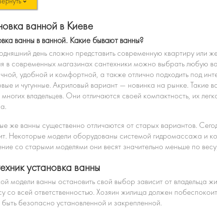
вернуть
новка ванной в Киеве
вка ванны в ванной. Какие бывают ванны?
одняшний день сложно представить современную квартиру или же
я в современных магазинах сантехники можно выбрать любую ва
чной, удобной и комфортной, а также отлично подходить под инте
вые и чугунные. Акриловый вариант — новинка на рынке. Такие 
 многих владельцев. Они отличаются своей компактность, их легк
а.
ые же ванны существенно отличаются от старых вариантов. Сего
ит. Некоторые модели оборудованы системой гидромассажа и ко
ние со старыми моделями они весят значительно меньше по весу,
ехник установка ванны
ой модели ванны остановить свой выбор зависит от владельца жи
у со всей ответственностью. Хозяин жилища должен побеспокоить
 быть безопасно установленной и закрепленной.