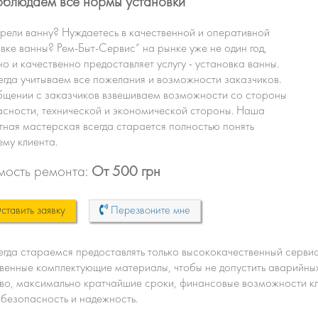
блюдаем все нормы установки
ели ванну? Нуждаетесь в качественной и оперативной
вке ванны? Рем-Быт-Сервис” на рынке уже не один год,
о и качественно предоставляет услугу - установка ванны.
гда учитываем все пожелания и возможности заказчиков.
бщении с заказчиков взвешиваем возможности со стороны
сности, технической и экономической стороны. Наша
ная мастерская всегда старается полностью понять
му клиента.
мость ремонта:
От 500 грн
тавить заявку
Перезвоните мне
гда стараемся предоставлять только высококачественный сервис
венные комплектующие материалы, чтобы не допустить аварийны
во, максимально кратчайшие сроки, финансовые возможности кли
безопасность и надежность.