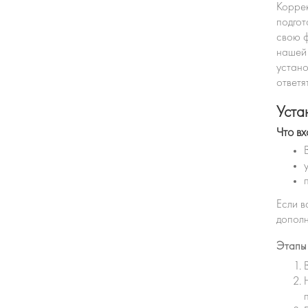
Коррек
подгот
свою ф
нашей 
устано
ответя
Уста
Что вх
Если в
дополн
Этапы