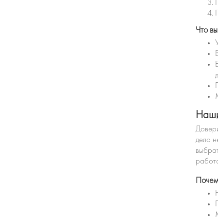
Что в
Наши
Довери
дело н
выбрат
работа
Почем