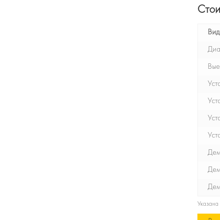
Стои
Вид
Диа
Вые
Уст
Уст
Уст
Уст
Дем
Дем
Дем
Указана 