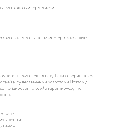
ны силиконовым герметиком.
се акриловые модели наши мастера закрепляют
компетентному специалисту. Если доверить такое
аварией и существенными затратами.Поэтому,
квалифицированного. Мы гарантируем, что
ратно.
ожности;
я и деньги;
м ценам;