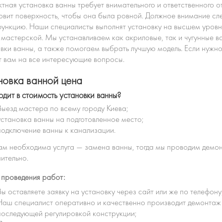
тная установка ванны требует внимательного и ответственного о
овит поверхность, чтобы она была ровной. Должное внимание сле
ункцию. Наши специалисты выполнят установку на высшем уровне
мастерской. Мы устанавливаем как акриловые, так и чугунные 
вки ванны, а также помогаем выбрать лучшую модель. Если нужн
т вам на все интересующие вопросы.
новка ванной цена
одит в стоимость установки ванны?
Выезд мастера по всему городу Киева;
установка ванны на подготовленное место;
подключение ванны к канализации.
ам необходима услуга — замена ванны, тогда мы проводим демо
ительно.
 проведения работ:
Вы оставляете заявку на установку через сайт или же по телефону
Наш специалист оперативно и качественно производит демонтаж 
последующей регулировкой конструкции;